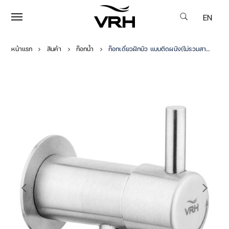
EN
หน้าแรก
สินค้า
ก๊อกน้ำ
ก๊อกเดี่ยวฝักบัว แบบติดผนัง(ไม่รวมสายอ่อน) รุ่นBONNY ฝายาว